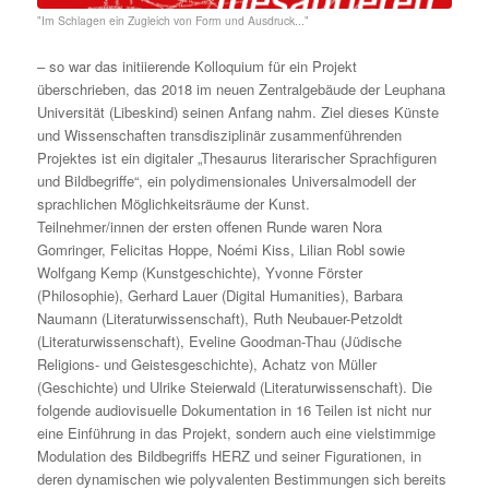
"Im Schlagen ein Zugleich von Form und Ausdruck..."
– so war das in­iti­ie­ren­de Kol­lo­qui­um für ein Pro­jekt
über­schrie­ben, das 2018 im neuen Zentralgebäude der Leuphana
Universität (Libeskind) sei­nen An­fang nahm. Ziel die­ses Künste
und Wis­sen­schaf­ten trans­dis­zi­plinär zu­sam­menführen­den
Pro­jek­tes ist ein di­gi­ta­ler „The­sau­rus li­te­ra­ri­scher Sprach­fi­gu­ren
und Bild­be­grif­fe“, ein po­ly­di­men­sio­na­les Uni­ver­sal­mo­dell der
sprach­li­chen Möglich­keitsräume der Kunst.
Teilnehmer/innen der ers­ten of­fe­nen Run­de wa­ren Nora
Gom­rin­ger, Fe­li­ci­tas Hop­pe, Noémi Kiss, Li­li­an Robl so­wie
Wolf­gang Kemp (Kunst­ge­schich­te), Yvon­ne Förs­ter
(Phi­lo­so­phie), Ger­hard Lau­er (Di­gi­tal Hu­ma­nities), Bar­ba­ra
Nau­mann (Li­te­ra­tur­wis­sen­schaft), Ruth Neu­bau­er-Pet­zoldt
(Li­te­ra­tur­wis­sen­schaft), Eve­li­ne Good­man-Thau (Jüdi­sche
Re­li­gi­ons- und Geis­tes­ge­schich­te), Achatz von Müller
(Ge­schich­te) und Ul­ri­ke Stei­er­wald (Li­te­ra­tur­wis­sen­schaft). Die
fol­gen­de au­dio­vi­su­el­le Do­ku­men­ta­ti­on in 16 Tei­len ist nicht nur
eine Einführung in das Pro­jekt, son­dern auch eine viel­stim­mi­ge
Mo­du­la­ti­on des Bild­be­griffs HERZ und sei­ner Fi­gu­ra­tio­nen, in
de­ren dy­na­mi­schen wie po­ly­va­len­ten Be­stim­mun­gen sich be­reits