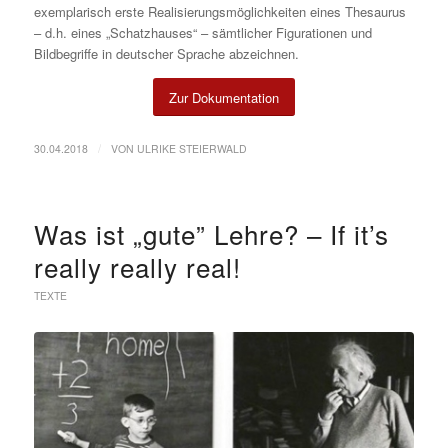
ex­em­pla­risch ers­te Rea­li­sie­rungsmöglich­kei­ten ei­nes The­sau­rus
– d.h. ei­nes „Schatz­hau­ses“ – sämt­li­cher Fi­gu­ra­tio­nen und
Bild­be­grif­fe in deut­scher Spra­che ab­zeich­nen.
Zur Dokumentation
/
30.04.2018
VON
ULRIKE STEIERWALD
Was ist „gute” Lehre? – If it’s
really really real!
TEXTE