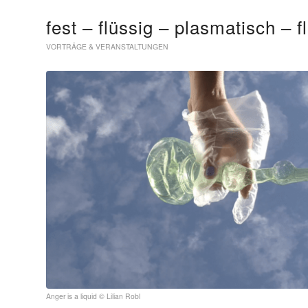
fest – flüssig – plasmatisch – f
VORTRÄGE & VERANSTALTUNGEN
Anger is a liquid © Lilian Robl