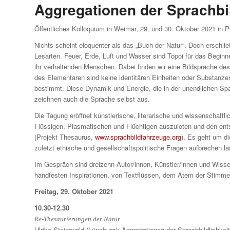
Aggregationen der Sprachbil
Öffentliches Kolloquium in Weimar, 29. und 30. Oktober 2021 in 
Nichts scheint eloquenter als das „Buch der Natur“. Doch erschließ
Lesarten. Feuer, Erde, Luft und Wasser sind Topoi für das Beginn
ihr verhaltenden Menschen. Dabei finden wir eine Bildsprache des
des Elementaren sind keine identitären Einheiten oder Substanz
bestimmt. Diese Dynamik und Energie, die in der unendlichen Sp
zeichnen auch die Sprache selbst aus.
Die Tagung eröffnet künstlerische, literarische und wissenschaftl
Flüssigen, Plasmatischen und Flüchtigen auszuloten und den ent
(Projekt Thesaurus,
www.sprachbildfahrzeuge.org
). Es geht um d
zuletzt ethische und gesellschaftspolitische Fragen aufbrechen l
Im Gespräch sind dreizehn Autor/innen, Künstler/innen und Wisse
handfesten Inspirationen, von Textflüssen, dem Atem der Stimme
Freitag, 29. Oktober 2021
10.30-12.30
Re-Thesaurierungen der Natur
Ulrike Steierwald (Lüneburg): Aggregationen der Sprachbildlichkeit