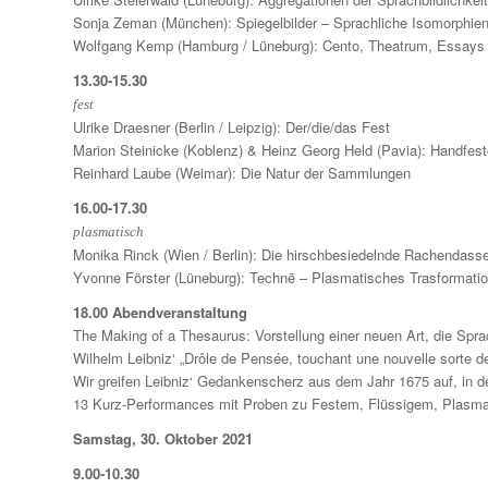
Sonja Zeman (München): Spiegelbilder – Sprachliche Isomorphie
Wolfgang Kemp (Hamburg / Lüneburg): Cento, Theatrum, Essays 
13.30-15.30
fest
Ulrike Draesner (Berlin / Leipzig): Der/die/das Fest
Marion Steinicke (Koblenz) & Heinz Georg Held (Pavia): Handfeste
Reinhard Laube (Weimar): Die Natur der Sammlungen
16.00-17.30
plasmatisch
Monika Rinck (Wien / Berlin): Die hirschbesiedelnde Rachendasse
Yvonne Förster (Lüneburg): Technē – Plasmatisches Trasformat
18.00 Abendveranstaltung
The Making of a Thesaurus: Vorstellung einer neuen Art, die Spra
Wilhelm Leibniz‘ „Drôle de Pensée, touchant une nouvelle sorte de
Wir greifen Leibniz‘ Gedankenscherz aus dem Jahr 1675 auf, in d
13 Kurz-Performances mit Proben zu Festem, Flüssigem, Plasma
Samstag, 30. Oktober 2021
9.00-10.30