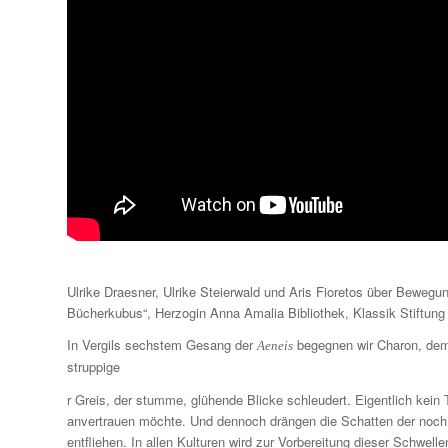
Ulrike Draesner, Ulrike Steierwald und Aris Fioretos über Beweg
Bücherkubus“, Herzogin Anna Amalia Bibliothek, Klassik Stiftung
In Vergils sechstem Gesang der
begegnen wir Charon, dem 
Aeneis
struppige
r Greis, der stumme, glühende Blicke schleudert. Eigentlich kei
anvertrauen möchte. Und dennoch drängen die Schatten der noch
entfliehen. In allen Kulturen wird zur Vorbereitung dieser Schwel