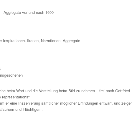
n
– Aggregate vor und nach 1600
 Inspirationen. Ikonen, Narrationen, Aggregate
l
ionsgeschehen
che beim Wort und die Vorstellung beim Bild zu nehmen – frei nach Gottfried
 représentations“:
em er eine Inszenierung sämtlicher möglicher Erfindungen entwarf, und zeige
tischem und Flüchtigem.