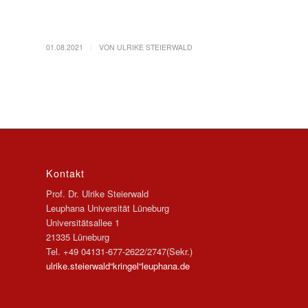
/
01.08.2021
VON
ULRIKE STEIERWALD
Kontakt
Prof. Dr. Ulrike Steierwald
Leuphana Universität Lüneburg
Universitätsallee 1
21335 Lüneburg
Tel. +49 04131-677-2622/2747(Sekr.)
ulrike.steierwald“kringel“leuphana.de