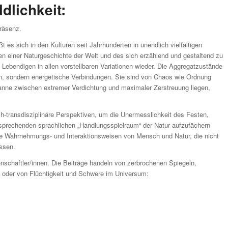
dlichkeit:
Präsenz.
t es sich in den Kulturen seit Jahrhunderten in unendlich vielfältigen
en einer Naturgeschichte der Welt und des sich erzählend und gestaltend zu
 Lebendigen in allen vorstellbaren Variationen wieder. Die Aggregatzustände
en, sondern energetische Verbindungen. Sie sind von Chaos wie Ordnung
anne zwischen extremer Verdichtung und maximaler Zerstreuung liegen,
ich-transdisziplinäre Perspektiven, um die Unermesslichkeit des Festen,
sprechenden sprachlichen „Handlungsspielraum“ der Natur aufzufächern
ie Wahrnehmungs- und Interaktionsweisen von Mensch und Natur, die nicht
assen.
nschaftler/innen. Die Beiträge handeln von zerbrochenen Spiegeln,
 oder von Flüchtigkeit und Schwere im Universum: