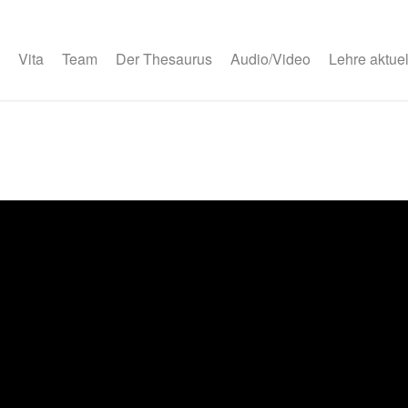
Vita
Team
Der Thesaurus
Audio/Video
Lehre aktuel