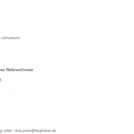
im Universum
len Referent/innen
t
ng unter: nina.pries@leuphana.de