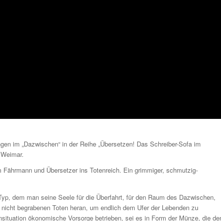
ungen im „Dazwischen“ in der Reihe „Übersetzen! Das Schreiber-Sofa im
 Weimar.
Fährmann und Übersetzer ins Totenreich. Ein grimmiger, schmutzig-
n Typ, dem man seine Seele für die Überfahrt, für den Raum des Dazwischen,
 nicht begrabenen Toten heran, um endlich dem Ufer der Lebenden zu
lensituation ökonomische Vorsorge betrieben, sei es in Form der Münze, die de