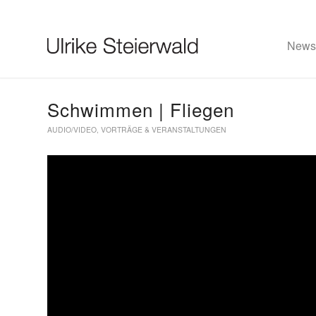
News
Schwimmen | Fliegen
Ulrike Steierwald
AUDIO/VIDEO
,
VORTRÄGE & VERANSTALTUNGEN