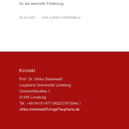
für die wertvolle Förderung.
/
26.03.2025
VON
ULRIKE STEIERWALD
Kontakt
Prof. Dr. Ulrike Steierwald
Leuphana Universität Lüneburg
Universitätsallee 1
21335 Lüneburg
Tel. +49 04131-677-2622/2747(Sekr.)
ulrike.steierwald“kringel“leuphana.de