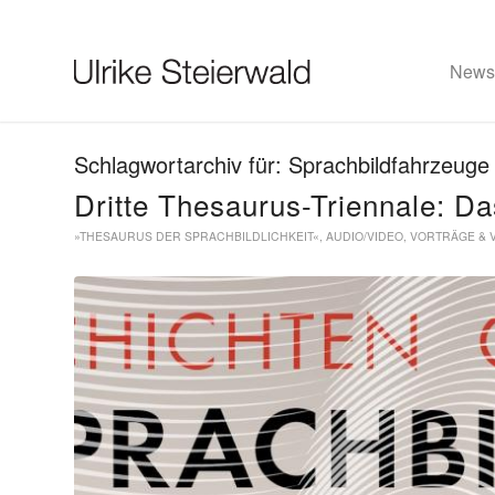
News
Schlagwortarchiv für:
Sprachbildfahrzeuge
Ulrike Steierwald
Dritte Thesaurus-Triennale: Da
»THESAURUS DER SPRACHBILDLICHKEIT«
,
AUDIO/VIDEO
,
VORTRÄGE & 