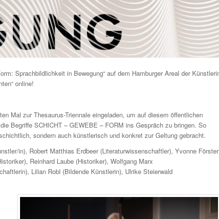
m: Sprachbildlichkeit in Bewegung“ auf dem Hamburger Areal der Künstleri
ten“ online!
n Mal zur Thesaurus-Triennale eingeladen, um auf diesem öffentlichen
rt die Begriffe SCHICHT – GEWEBE – FORM ins Gespräch zu bringen. So
schichtlich, sondern auch künstlerisch und konkret zur Geltung gebracht.
nstler/in), Robert Matthias Erdbeer (Literaturwissenschaftler), Yvonne Förster
istoriker), Reinhard Laube (Historiker), Wolfgang Marx
aftlerin), Lilian Robl (Bildende Künstlerin), Ulrike Steierwald