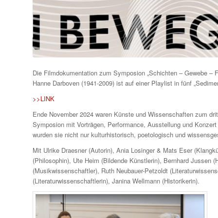
Die Filmdokumentation zum Symposion „Schichten – Gewebe – For
Hanne Darboven (1941-2009) ist auf einer Playlist in fünf „Sedimen
>>LINK
Ende November 2024 waren Künste und Wissenschaften zum dritte
Symposion mit Vorträgen, Performance, Ausstellung und Konze
wurden sie nicht nur kulturhistorisch, poetologisch und wissensge
Mit Ulrike Draesner (Autorin), Ania Losinger & Mats Eser (Klangkü
(Philosophin), Ute Heim (Bildende Künstlerin), Bernhard Jussen (H
(Musikwissenschaftler), Ruth Neubauer-Petzoldt (Literaturwissensch
(Literaturwissenschaftlerin), Janina Wellmann (Historikerin).