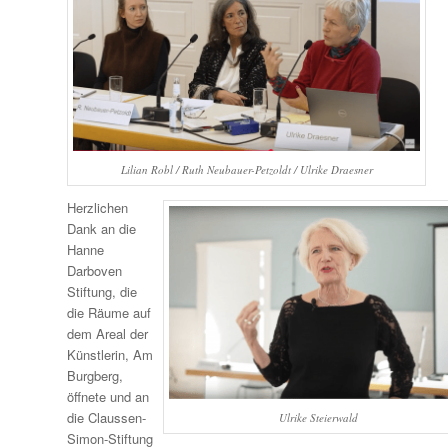
Lilian Robl / Ruth Neubauer-Petzoldt / Ulrike Draesner
Herzlichen
Dank an die
Hanne
Darboven
Stiftung, die
die Räume auf
dem Areal der
Künstlerin, Am
Burgberg,
öffnete und an
die Claussen-
Ulrike Steierwald
Simon-Stiftung