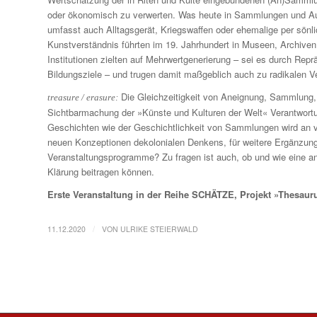
oder ökonomisch zu verwerten. Was heute in Sammlungen und Ausst
umfasst auch Alltagsgerät, Kriegswaffen oder ehemalige per sön­l
Kunstverständnis führten im 19. Jahrhundert in Museen, Archiven
Institutionen zielten auf Mehrwert­generierung – sei es durch Rep
Bildungsziele – und trugen damit maßgeblich auch zu radikalen V
Die Gleichzeitigkeit von Aneignung, Samm­lung, Tr
treasure / erasure:
Sichtbarmachung der »Künste und Kulturen der Welt« Verantwortun
Geschichten wie der Geschichtlichkeit von Sammlungen wird an vi
neuen Konzeptionen dekolonialen Denkens, für weitere Ergänzun
Veran­staltungsprogramme? Zu fragen ist auch, ob und wie eine an
Klärung beitragen können.
Erste Veranstaltung in der Reihe SCHÄTZE, Projekt »Thesauru
/
11.12.2020
VON
ULRIKE STEIERWALD