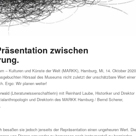
räsentation zwischen
rung.
 – Kulturen und Künste der Welt (MARKK), Hamburg, Mi, 14. Oktober 2020
usgebuchten Hörsaal des Museums nicht zuletzt der unschätzbare Wert einer
h. Ergo: Wir planen weiter!
wald (Literaturwissenschaftlerin) mit Reinhard Laube, Historiker und Direktor
zialanthropologin und Direktorin des MARKK Hamburg / Bernd Scherer,
.
h besaßen sie jedoch jenseits der Repräsentation einen ungeheuren Wert. Di
ungen von Dingen war weder zu bemessen noch instrumentell zu begründen