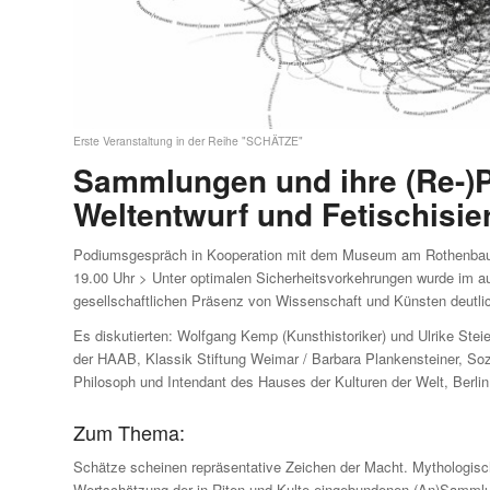
Erste Veranstaltung in der Reihe "SCHÄTZE"
Sammlungen und ihre (Re-)P
Weltentwurf und Fetischisie
Podiumsgespräch in Kooperation mit dem Museum am Rothenbaum
19.00 Uhr > Unter optimalen Sicherheitsvorkehrungen wurde im a
gesellschaftlichen Präsenz von Wissenschaft und Künsten deutlic
Es diskutierten: Wolfgang Kemp (Kunsthistoriker) und Ulrike Steier
der HAAB, Klassik Stiftung Weimar / Barbara Plankensteiner, So
Philosoph und Intendant des Hauses der Kulturen der Welt, Berlin
Zum Thema:
Schätze scheinen repräsentative Zeichen der Macht. Mytho­logisc
Wertschätzung der in Riten und Kulte eingebundenen (An­)Samml