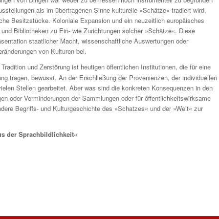
ellungen als im übertragenen Sinne kulturelle »Schätze« tradiert wird,
iche Besitzstücke. Koloniale Expansion und ein neuzeitlich­ europäisches
 und Bibliotheken zu Ein­- wie Zurichtungen solcher »Schätze«. Diese
räsentation staatlicher Macht, wissenschaftliche Auswertungen oder
eränderungen von Kulturen bei.
adition und Zerstörung ist heutigen öffentlichen Institutionen, die für eine
g tragen, bewusst. An der Erschließung der Provenienzen, der individuellen
elen Stellen gearbeitet. Aber was sind die konkre­ten Konsequenzen in den
gen oder Verminderungen der Sammlungen oder für öffentlichkeitswirksame
dere Begriffs­- und Kulturgeschichte des »Schatzes« und der »Welt« zur
s der Sprachbildlichkeit«